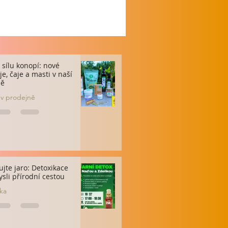
 sílu konopí: nové
e, čaje a masti v naší
ně
 v prodejně
ujte jaro: Detoxikace
ysli přírodní cestou
ka