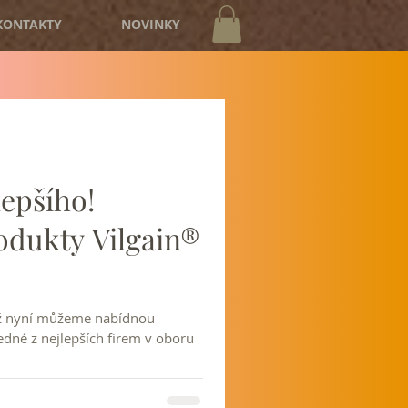
KONTAKTY
NOVINKY
lepšího!
odukty Vilgain®
iž nyní můžeme nabídnou
dné z nejlepších firem v oboru