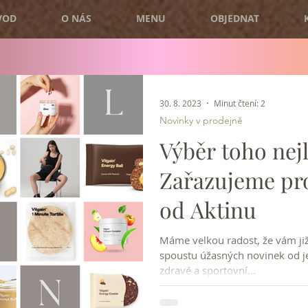
VOD
O NÁS
MENU
OBJEDNAT
30. 8. 2023
Minut čtení: 2
Novinky v prodejně
Výběr toho nej
Zařazujeme pr
od Aktinu
Máme velkou radost, že vám j
spoustu úžasných novinek od je
zdravé a sportovní...