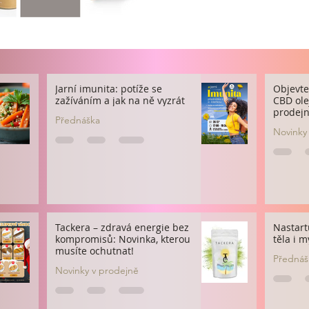
Jarní imunita: potíže se
Objevte
zažíváním a jak na ně vyzrát
CBD olej
prodej
Přednáška
Novinky
Tackera – zdravá energie bez
Nastart
kompromisů: Novinka, kterou
těla i m
musíte ochutnat!
Přednáš
Novinky v prodejně