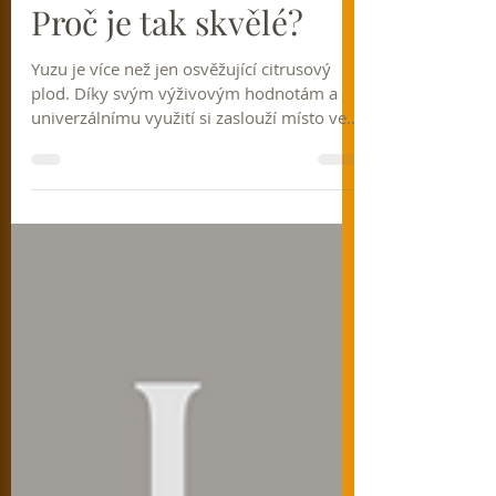
16. 9. 2024
Minut čtení: 2
Novinky v prodejně
Král citrusů Yuzu.
Proč je tak skvělé?
Yuzu je více než jen osvěžující citrusový
plod. Díky svým výživovým hodnotám a
univerzálnímu využití si zaslouží místo ve
vašem jídelníčku