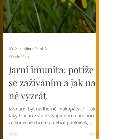
23. 2.
Minut čtení: 2
Přednáška
Jarní imunita: potíže
se zažíváním a jak na
ně vyzrát
Jaro umí být nádherně „nakopávací“… ale
taky trochu zrádné. Najednou máte pocit,
že konečně chcete odlehčit jídelníček,