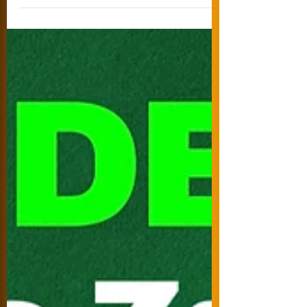
nadechnout se a začít znovu. Ale pak se
ozve tělo - únava, těžkost, potíže se
zažíváním. Přijďte na náš seminář a zjistěte
jak na ně vyzrát.