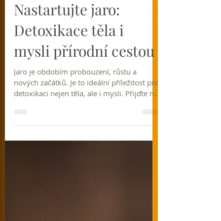
21. 3. 2025
Minut čtení: 1
Přednáška
Nastartujte jaro:
Detoxikace těla i
mysli přírodní cestou
Jaro je obdobím probouzení, růstu a
nových začátků. Je to ideální příležitost pro
detoxikaci nejen těla, ale i mysli. Přijďte na
náš seminář