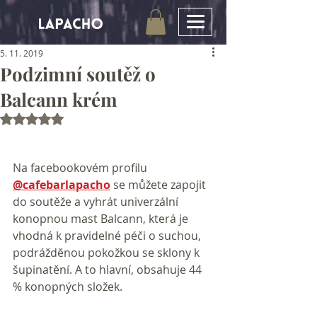
5. 11. 2019
Podzimní soutěž o
Balcann krém
Hodnoceno NaN z 5 hvězdiček.
Na facebookovém profilu 
@cafebarlapacho
 se můžete zapojit 
do soutěže a vyhrát univerzální 
konopnou mast Balcann, která je 
vhodná k pravidelné péči o suchou, 
podrážděnou pokožkou se sklony k 
šupinatění. A to hlavní, obsahuje 44 
% konopných složek.