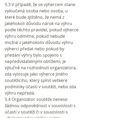
5.3 V případě, že se výhercem stane 
vyloučená osoba nebo osoba, u 
které bude zjištěno, že nemá z 
jakéhokoli důvodu nárok na výhru 
podle těchto pravidel, pokud výherce 
výhru odmítne, pokud nebude 
možné z jakéhokoliv důvodu výhru 
výherci předat nebo pokud by 
předání výhry bylo spojeno s 
nepředvídatelnými obtížemi, je 
výlučně na rozhodnutí organizátora, 
zda vylosuje jako výherce jiného 
soutěžícího, který splnil veškeré 
podmínky účasti v soutěži, nebo zda 
výhru nepředá.
5.4 Organizátor soutěže nenese 
žádnou odpovědnost v souvislosti s 
účastí v soutěži či v souvislosti s 