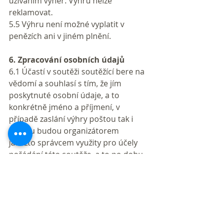
užíváním výher. Výhru nelze 
reklamovat.
5.5 Výhru není možné vyplatit v 
penězích ani v jiném plnění.
6. Zpracování osobních údajů
6.1 Účastí v soutěži soutěžící bere na 
vědomí a souhlasí s tím, že jím 
poskytnuté osobní údaje, a to 
konkrétně jméno a příjmení, v 
případě zaslání výhry poštou tak i 
adresu budou organizátorem 
jakožto správcem využity pro účely 
pořádání této soutěže, a to po dobu 
nezbytně nutnou do ukončení 
soutěže a vypořádání nároků ze 
soutěže.
7. Závěrečná ustanovení