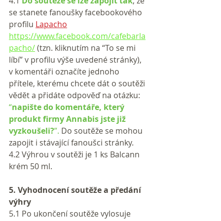
4.1 
Do soutěže se lze zapojit tak
, že 
se stanete fanoušky facebookového 
profilu 
Lapacho
https://www.facebook.com/cafebarla
pacho/
 (tzn. kliknutím na “To se mi 
líbí” v profilu výše uvedené stránky), 
v komentáři označíte jednoho 
přítele, kterému chcete dát o soutěži 
vědět a přidáte odpověď na otázku:
“
napište do komentáře, který 
produkt firmy Annabis jste již 
vyzkoušeli?
”.
 Do soutěže se mohou 
zapojit i stávající fanoušci stránky.
4.2 Výhrou v soutěži je 1 ks Balcann 
krém 50 ml.
5. Vyhodnocení soutěže a předání 
výhry
5.1 Po ukončení soutěže vylosuje 