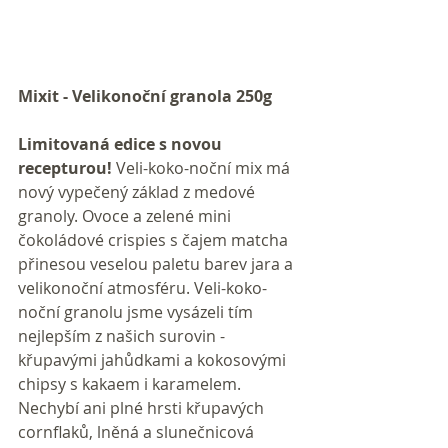
Mixit - Velikonoční granola 250g 
Limitovaná edice s novou 
recepturou! 
Veli-koko-noční mix má 
nový vypečený základ z medové 
granoly. Ovoce a zelené mini 
čokoládové crispies s čajem matcha 
přinesou veselou paletu barev jara a 
velikonoční atmosféru. Veli-koko-
noční granolu jsme vysázeli tím 
nejlepším z našich surovin - 
křupavými jahůdkami a kokosovými 
chipsy s kakaem i karamelem. 
Nechybí ani plné hrsti křupavých 
cornflaků, lněná a slunečnicová 