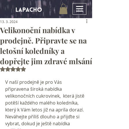
13. 3. 2024
Velikonoční nabídka v
prodejně. Připravte se na
letošní koledníky a
dopřejte jim zdravé mlsání
Hodnoceno NaN z 5 hvězdiček.
V naší prodejně je pro Vás 
připravena široká nabídka 
velikonočních cukrovinek,  která jistě 
potěší každého malého koledníka, 
který k Vám letos již na apríla dorazí.  
Neváhejte příliš dlouho a přijďte si 
vybrat, dokud je ještě nabídka 