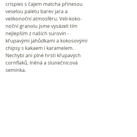
crispies s čajem matcha přinesou 
veselou paletu barev jara a 
velikonoční atmosféru. Veli-koko-
noční granolu jsme vysázeli tím 
nejlepším z našich surovin - 
křupavými jahůdkami a kokosovými 
chipsy s kakaem i karamelem. 
Nechybí ani plné hrsti křupavých 
cornflaků, lněná a slunečnicová 
semínka.