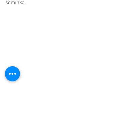
semínka.
Veli-koko-noční Mixitka 
v novém 
kabátě září barvami i chutí! Tato 
skvělá svačina na jarní výlety rovnou 
do kapsy, je plná dobrých věcí. 