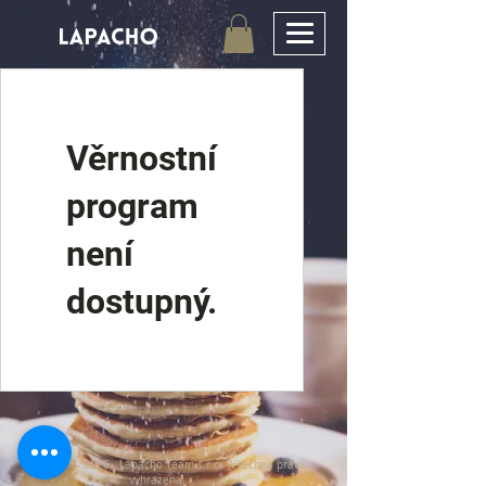
Věrnostní
program
není
dostupný.
©
2017- 2026
Lapacho Team s.r.o. Všechna práva
vyhrazena.