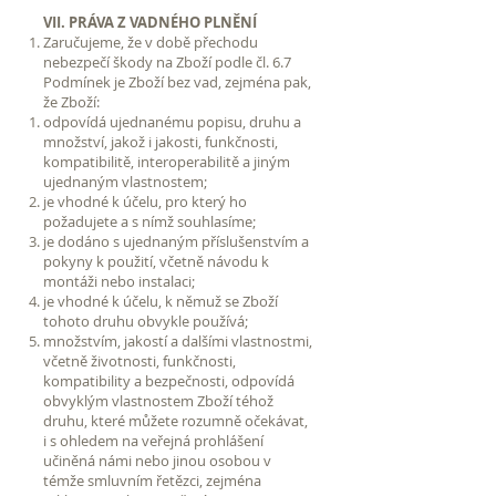
VII. PRÁVA Z VADNÉHO PLNĚNÍ
Zaručujeme, že v době přechodu
nebezpečí škody na Zboží podle čl. 6.7
Podmínek je Zboží bez vad, zejména pak,
že Zboží:
odpovídá ujednanému popisu, druhu a
množství, jakož i jakosti, funkčnosti,
kompatibilitě, interoperabilitě a jiným
ujednaným vlastnostem;
je vhodné k účelu, pro který ho
požadujete a s nímž souhlasíme;
je dodáno s ujednaným příslušenstvím a
pokyny k použití, včetně návodu k
montáži nebo instalaci;
je vhodné k účelu, k němuž se Zboží
tohoto druhu obvykle používá;
množstvím, jakostí a dalšími vlastnostmi,
včetně životnosti, funkčnosti,
kompatibility a bezpečnosti, odpovídá
obvyklým vlastnostem Zboží téhož
druhu, které můžete rozumně očekávat,
i s ohledem na veřejná prohlášení
učiněná námi nebo jinou osobou v
témže smluvním řetězci, zejména