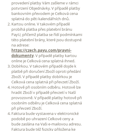
provedení platby Vám zašleme v rámci
potvrzení Objednávky. V případě platby
bankovním převodem je Celková cena
splatná do pěti kalendářních dnů.
Kartou online. V takovém případě
probíhá platba přes platební bránu
PayU, přičemž platba se řídí podmínkami
této platební brány, které jsou dostupné
na adrese:
https://czech.payu.com/pravni-
dokumenty
. V případě platby kartou
online je Celková cena splatná ihned.
Dobírkou. V takovém případě dojde k
platbě při doručení Zboží oproti předání
Zboží. V případě platby dobírkou je
Celková cena splatná při převzetí Zboží.
Hotově při osobním odběru. Hotově lze
hradit Zboží v případě převzetí v Naší
provozovně. V případě platby hotově při
osobním odběru je Celková cena splatná
při převzetí Zboží.
Faktura bude vystavena v elektronické
podobě po uhrazení Celkové ceny a
bude zaslána na Vaši e-mailovou adresu.
Faktura bude též fyzicky přiložena ke