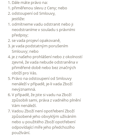
Dále máte právo na:
přiměřenou slevu z Ceny; nebo
odstoupení od Smlouvy,
jestliže:
odmítneme vadu odstranit nebo ji
neodstraníme v souladu s právními
předpisy;
se vada projeví opakovaně,
je vada podstatným porušením
Smlouvy; nebo
je z našeho prohlášení nebo z okolností
zjevné, že vada nebude odstraněna v
přiměřené době nebo bez značných
obtíží pro Vás.
Právo na odstoupení od Smlouvy
nenáleží v případě, je-li vada Zboží
nevýznamná.
V případě, že jste si vadu na Zboží
způsobili sami, práva z vadného plnění
Vám nenáleží.
Vadou Zboží není opotřebení Zboží
způsobené jeho obvyklým užíváním
nebo u použitého Zboží opotřebení
odpovídající míře jeho předchozího
používání.