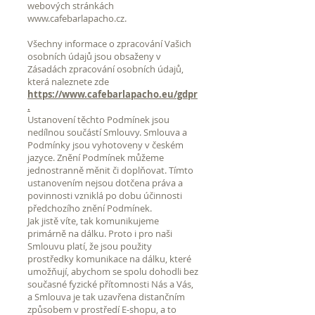
webových stránkách
www.cafebarlapacho.cz
.
Všechny informace o zpracování Vašich
osobních údajů jsou obsaženy v
Zásadách zpracování osobních údajů,
která naleznete zde
https://www.cafebarlapacho.eu/gdpr
.
Ustanovení těchto Podmínek jsou
nedílnou součástí Smlouvy. Smlouva a
Podmínky jsou vyhotoveny v českém
jazyce. Znění Podmínek můžeme
jednostranně měnit či doplňovat. Tímto
ustanovením nejsou dotčena práva a
povinnosti vzniklá po dobu účinnosti
předchozího znění Podmínek.
Jak jistě víte, tak komunikujeme
primárně na dálku. Proto i pro naši
Smlouvu platí, že jsou použity
prostředky komunikace na dálku, které
umožňují, abychom se spolu dohodli bez
současné fyzické přítomnosti Nás a Vás,
a Smlouva je tak uzavřena distančním
způsobem v prostředí E-shopu, a to