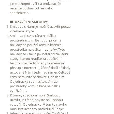
jsme schopni ověřit a prokázat, že
recenze pochází od reálného
spotřebitele.
III. UZAVŘENÍ SMLOUVY
Smlouvu s Námi je možné uzavřít pouze
v českém jazyce.
Smlouva je uzavírána na dálku
prostřednictvím E-shopu, přičemž
náklady na použití komunikačních
prostředků na dálku hradíte Vy. Tyto
náklady se však nijak neliší od základní
sazby, kterou hradíte za používání
těchto prostředků (tedy zejména za
přístup k internetu), žádné další náklady
účtované Námi tedy nad rámec Celkové
ceny nemusíte očekávat. Odesláním
Objednávky souhlasíte s tím, že
prostředky komunikace na dálku
využíváme.
K tomu, abychom mohli Smlouvu
uzavřít, je třeba, abyste na E-shopu
vytvořili Objednávku. V tomto návrhu
musí být uvedeny následující údaje:
Informace o nakupovaném Zboží (na E-