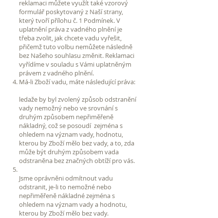
reklamaci můžete využít také vzorový
formulář poskytovaný z Naší strany,
který tvoří přílohu č. 1 Podmínek. V
uplatnění práva z vadného plnění je
třeba zvolit, jak chcete vadu vyřešit,
přičemž tuto volbu nemůžete následně
bez Našeho souhlasu změnit. Reklamaci
vyřídíme v souladu s Vámi uplatněným
právem z vadného plnění.
Má-li Zboží vadu, máte následující práva:
ledaže by byl zvolený způsob odstranění
vady nemožný nebo ve srovnání s
druhým způsobem nepřiměřeně
nákladný, což se posoudí zejména s
ohledem na význam vady, hodnotu,
kterou by Zboží mělo bez vady, a to, zda
může být druhým způsobem vada
odstraněna bez značných obtíží pro vás.
Jsme oprávněni odmítnout vadu
odstranit, je-li to nemožné nebo
nepřiměřeně nákladné zejména s
ohledem na význam vady a hodnotu,
kterou by Zboží mělo bez vady.