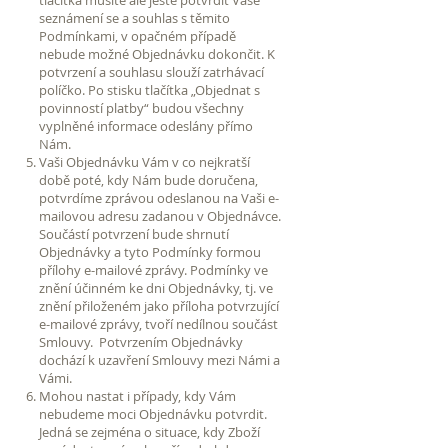
seznámení se a souhlas s těmito
Podmínkami, v opačném případě
nebude možné Objednávku dokončit. K
potvrzení a souhlasu slouží zatrhávací
políčko. Po stisku tlačítka „Objednat s
povinností platby“ budou všechny
vyplněné informace odeslány přímo
Nám.
Vaši Objednávku Vám v co nejkratší
době poté, kdy Nám bude doručena,
potvrdíme zprávou odeslanou na Vaši e-
mailovou adresu zadanou v Objednávce.
Součástí potvrzení bude shrnutí
Objednávky a tyto Podmínky formou
přílohy e-mailové zprávy. Podmínky ve
znění účinném ke dni Objednávky, tj. ve
znění přiloženém jako příloha potvrzující
e-mailové zprávy, tvoří nedílnou součást
Smlouvy. Potvrzením Objednávky
dochází k uzavření Smlouvy mezi Námi a
Vámi.
Mohou nastat i případy, kdy Vám
nebudeme moci Objednávku potvrdit.
Jedná se zejména o situace, kdy Zboží