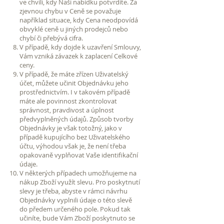
ve chvíli, kdy Naši nabídku potvrdíte. Za
zjevnou chybu v Ceně se považuje
například situace, kdy Cena neodpovídá
obvyklé ceně u jiných prodejců nebo
chybí či přebývá cifra.
V případě, kdy dojde k uzavření Smlouvy,
Vám vzniká závazek k zaplacení Celkové
ceny.
V případě, že máte zřízen Uživatelský
účet, můžete učinit Objednávku jeho
prostřednictvím. I v takovém případě
máte ale povinnost zkontrolovat
správnost, pravdivost a úplnost
předvyplněných údajů. Způsob tvorby
Objednávky je však totožný, jako v
případě kupujícího bez Uživatelského
účtu, výhodou však je, že není třeba
opakovaně vyplňovat Vaše identifikační
údaje.
V některých případech umožňujeme na
nákup Zboží využít slevu. Pro poskytnutí
slevy je třeba, abyste v rámci návrhu
Objednávky vyplnili údaje o této slevě
do předem určeného pole. Pokud tak
učiníte, bude Vám Zboží poskytnuto se