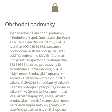
Obchodní podmínky
Tyto všeobecné obchodní podmínky
(“Podmínky”) společnosti Lapacho Team
s.r.o., se sídlem Dlouhá 193/59, 664 91
Ivančice, IČO
046 10 962
, zapsané v
obchodním rejstříku pod sp. zn. 90933
oddíl C, vedeném u KS V Brně, e -mail:
info@cafebarlapacho.cz
, telefonní číslo
533 386 591
, adresa provozovny Dr.
Novotného 1622/4, Ivančice, 664 91
(„My” nebo „Prodávající”) upravují v
souladu s ustanovením § 1751 odst. 1
zákona č. 89/2012 Sb., občanský zákoník,
ve znění pozdějších předpisů („Občanský
zákoník“) vzájemná práva a povinnosti
Vás, jakožto kupujících, a Nás, jakožto
prodávajících, vzniklá v souvislosti nebo
na základě kupní smlouvy („Smlouva“)
uzavřené prostřednictvím E-shopu na