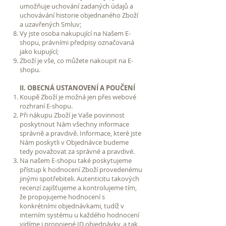
umožňuje uchování zadaných údajů a
uchovávání historie objednaného Zboží
a uzavřených Smluv;
Vy jste osoba nakupující na Našem E-
shopu, právními předpisy označovaná
jako kupující;
Zboží je vše, co můžete nakoupit na E-
shopu.
II. OBECNÁ USTANOVENÍ A POUČENÍ
Koupě Zboží je možná jen přes webové
rozhraní E-shopu.
Při nákupu Zboží je Vaše povinnost
poskytnout Nám všechny informace
správně a pravdivě. Informace, které jste
Nám poskytli v Objednávce budeme
tedy považovat za správné a pravdivé.
Na našem E-shopu také poskytujeme
přístup k hodnocení Zboží provedenému
jinými spotřebiteli. Autenticitu takových
recenzí zajišťujeme a kontrolujeme tím,
že propojujeme hodnocení s
konkrétními objednávkami, tudíž v
interním systému u každého hodnocení
vidíme i propojené ID objednávky, a tak