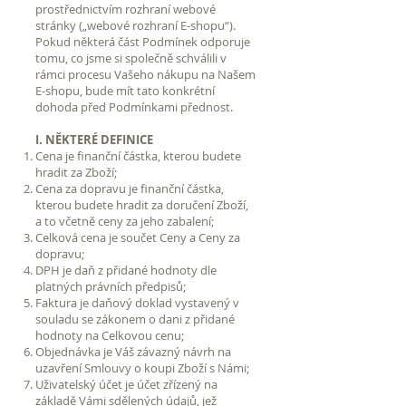
prostřednictvím rozhraní webové
stránky („webové rozhraní E-shopu“).
Pokud některá část Podmínek odporuje
tomu, co jsme si společně schválili v
rámci procesu Vašeho nákupu na Našem
E-shopu, bude mít tato konkrétní
dohoda před Podmínkami přednost.
I. NĚKTERÉ DEFINICE
Cena je finanční částka, kterou budete
hradit za Zboží;
Cena za dopravu je finanční částka,
kterou budete hradit za doručení Zboží,
a to včetně ceny za jeho zabalení;
Celková cena je součet Ceny a Ceny za
dopravu;
DPH je daň z přidané hodnoty dle
platných právních předpisů;
Faktura je daňový doklad vystavený v
souladu se zákonem o dani z přidané
hodnoty na Celkovou cenu;
Objednávka je Váš závazný návrh na
uzavření Smlouvy o koupi Zboží s Námi;
Uživatelský účet je účet zřízený na
základě Vámi sdělených údajů, jež