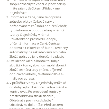
shopu označujete Zboží, o jehož nákup
máte zájem, tlačítkem „Přidat k mé
objednávce“
Informace o Ceně, Ceně za dopravu,
způsobu platby Celkové ceny a
požadovaném způsobu doručení Zboží;
tyto informace budou zadány v rámci
tvorby Objednávky v rámci
uživatelského prostředí E-shopu,
přičemž informace o Ceně, Ceně za
dopravu a Celkové ceně budou uvedeny
automaticky na základě Vámi zvolného
Zboží, způsobu jeho doručení a platby;
Své identifikační a kontaktní údaje
sloužící k tomu, abychom mohli doručit
Zboží, zejména tedy jméno, příjmení,
doručovací adresu, telefonní číslo a e-
mailovou adresu.
V průběhu tvorby Objednávky může až
do doby jejího dokončení údaje měnit a
kontrolovat. Po provedení kontroly
prostřednictvím stisku tlačítka „
Objednat s povinností platby“
Objednávku dokončíte. Před stiskem
tlačítka musíte ale ještě potvrdit Vaše