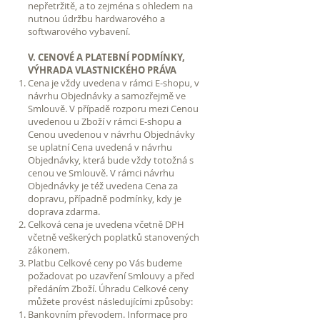
nepřetržitě, a to zejména s ohledem na
nutnou údržbu hardwarového a
softwarového vybavení.
V. CENOVÉ A PLATEBNÍ PODMÍNKY,
VÝHRADA VLASTNICKÉHO PRÁVA
Cena je vždy uvedena v rámci E-shopu, v
návrhu Objednávky a samozřejmě ve
Smlouvě. V případě rozporu mezi Cenou
uvedenou u Zboží v rámci E-shopu a
Cenou uvedenou v návrhu Objednávky
se uplatní Cena uvedená v návrhu
Objednávky, která bude vždy totožná s
cenou ve Smlouvě. V rámci návrhu
Objednávky je též uvedena Cena za
dopravu, případně podmínky, kdy je
doprava zdarma.
Celková cena je uvedena včetně DPH
včetně veškerých poplatků stanovených
zákonem.
Platbu Celkové ceny po Vás budeme
požadovat po uzavření Smlouvy a před
předáním Zboží. Úhradu Celkové ceny
můžete provést následujícími způsoby:
Bankovním převodem. Informace pro