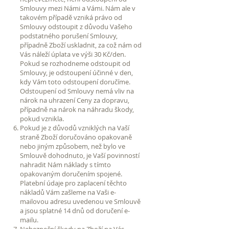
Smlouvy mezi Námi a Vámi. Nám ale v
takovém případě vzniká právo od
Smlouvy odstoupit z důvodu Vašeho
podstatného porušení Smlouvy,
případně Zboží uskladnit, za což nám od
Vás náleží úplata ve výši 30 Kč/den.
Pokud se rozhodneme odstoupit od
Smlouvy, je odstoupení účinné v den,
kdy Vám toto odstoupení doručíme.
Odstoupení od Smlouvy nemá vliv na
nárok na uhrazení Ceny za dopravu,
případně na nárok na náhradu škody,
pokud vznikla.
Pokud je z důvodů vzniklých na Vaší
straně Zboží doručováno opakovaně
nebo jiným způsobem, než bylo ve
Smlouvě dohodnuto, je Vaší povinností
nahradit Nám náklady s tímto
opakovaným doručením spojené.
Platební údaje pro zaplacení těchto
nákladů Vám zašleme na Vaši e-
mailovou adresu uvedenou ve Smlouvě
a jsou splatné 14 dnů od doručení e-
mailu.
Nebezpeční škody na Zboží na Vás