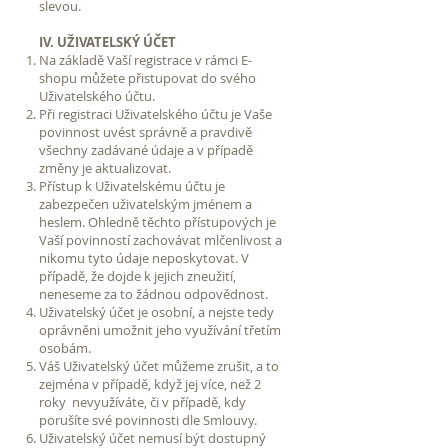
slevou.
IV. UŽIVATELSKÝ ÚČET
Na základě Vaší registrace v rámci E-
shopu můžete přistupovat do svého
Uživatelského účtu.
Při registraci Uživatelského účtu je Vaše
povinnost uvést správně a pravdivě
všechny zadávané údaje a v případě
změny je aktualizovat.
Přístup k Uživatelskému účtu je
zabezpečen uživatelským jménem a
heslem. Ohledně těchto přístupových je
Vaší povinností zachovávat mlčenlivost a
nikomu tyto údaje neposkytovat. V
případě, že dojde k jejich zneužití,
neneseme za to žádnou odpovědnost.
Uživatelský účet je osobní, a nejste tedy
oprávněni umožnit jeho využívání třetím
osobám.
Váš Uživatelský účet můžeme zrušit, a to
zejména v případě, když jej více, než 2
roky nevyužíváte, či v případě, kdy
porušíte své povinnosti dle Smlouvy.
Uživatelský účet nemusí být dostupný