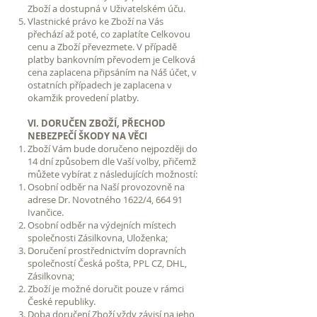
Zboží a dostupná v Uživatelském úču.
Vlastnické právo ke Zboží na Vás
přechází až poté, co zaplatíte Celkovou
cenu a Zboží převezmete. V případě
platby bankovním převodem je Celková
cena zaplacena připsáním na Náš účet, v
ostatních případech je zaplacena v
okamžik provedení platby.
VI. DORUČEN ZBOŽÍ, PŘECHOD
NEBEZPEČÍ ŠKODY NA VĚCI
Zboží Vám bude doručeno nejpozději do
14 dní způsobem dle Vaší volby, přičemž
můžete vybírat z následujících možností:
Osobní odběr na Naší provozovně na
adrese Dr. Novotného 1622/4, 664 91
Ivančice.
Osobní odběr na výdejních místech
společnosti Zásilkovna, Uloženka;
Doručení prostřednictvím dopravních
společností Česká pošta, PPL CZ, DHL,
Zásilkovna;
Zboží je možné doručit pouze v rámci
České republiky.
Doba doručení Zboží vždy závisí na jeho