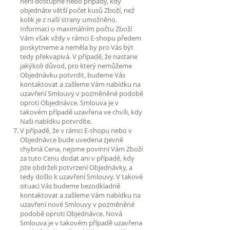
není dostupné nebo případy, kdy
objednáte větší počet kusů Zboží, než
kolik je z naší strany umožněno.
Informaci o maximálním počtu Zboží
Vám však vždy v rámci E-shopu předem
poskytneme a neměla by pro Vás být
tedy překvapivá. V případě, že nastane
jakýkoli důvod, pro který nemůžeme
Objednávku potvrdit, budeme Vás
kontaktovat a zašleme Vám nabídku na
uzavření Smlouvy v pozměněné podobě
oproti Objednávce. Smlouva je v
takovém případě uzavřena ve chvíli, kdy
Naši nabídku potvrdíte.
V případě, že v rámci E-shopu nebo v
Objednávce bude uvedena zjevně
chybná Cena, nejsme povinni Vám Zboží
za tuto Cenu dodat ani v případě, kdy
jste obdrželi potvrzení Objednávky, a
tedy došlo k uzavření Smlouvy. V takové
situaci Vás budeme bezodkladně
kontaktovat a zašleme Vám nabídku na
uzavření nové Smlouvy v pozměněné
podobě oproti Objednávce. Nová
Smlouva je v takovém případě uzavřena