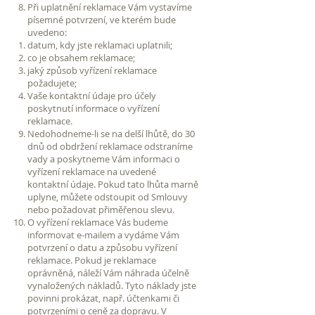
Při uplatnění reklamace Vám vystavíme
písemné potvrzení, ve kterém bude
uvedeno:
datum, kdy jste reklamaci uplatnili;
co je obsahem reklamace;
jaký způsob vyřízení reklamace
požadujete;
Vaše kontaktní údaje pro účely
poskytnutí informace o vyřízení
reklamace.
Nedohodneme-li se na delší lhůtě, do 30
dnů od obdržení reklamace odstraníme
vady a poskytneme Vám informaci o
vyřízení reklamace na uvedené
kontaktní údaje. Pokud tato lhůta marně
uplyne, můžete odstoupit od Smlouvy
nebo požadovat přiměřenou slevu.
O vyřízení reklamace Vás budeme
informovat e-mailem a vydáme Vám
potvrzení o datu a způsobu vyřízení
reklamace. Pokud je reklamace
oprávněná, náleží Vám náhrada účelně
vynaložených nákladů. Tyto náklady jste
povinni prokázat, např. účtenkami či
potvrzeními o ceně za dopravu. V