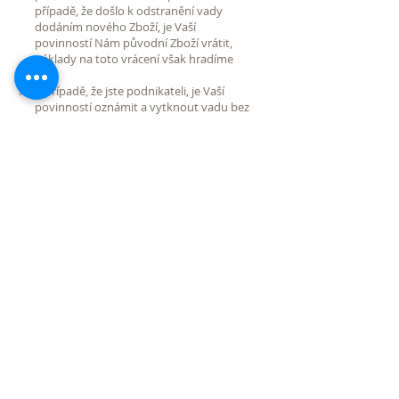
případě, že došlo k odstranění vady
dodáním nového Zboží, je Vaší
povinností Nám původní Zboží vrátit,
náklady na toto vrácení však hradíme
My.
V případě, že jste podnikateli, je Vaší
povinností oznámit a vytknout vadu bez
zbytečného odkladu poté, co jste ji mohli
zjistit, nejpozději však do tří dnů od
převzetí Zboží.
V případě, že jste spotřebitel, máte právo
uplatit práva z vadného plnění u vady,
která se vyskytne u spotřebního Zboží
ve lhůtě 24 měsíců od převzetí Zboží.
VIII. ODSTOUPENÍ OD SMLOUVY
K odstoupení od Smlouvy, tedy k
ukončení smluvního vztahu mezi Námi a
Vámi od jeho počátku, může dojít z
důvodů a způsoby uvedenými v tomto
článku, případně v dalších ustanoveních
Podmínek, ve kterých je možnost
odstoupení výslovně uvedena.
V případě, že jste spotřebitel, tedy osoba
kupující Zboží mimo rámec své