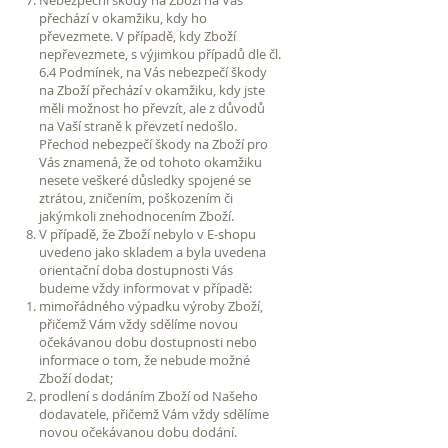
přechází v okamžiku, kdy ho
převezmete. V případě, kdy Zboží
nepřevezmete, s výjimkou případů dle čl.
6.4 Podmínek, na Vás nebezpečí škody
na Zboží přechází v okamžiku, kdy jste
měli možnost ho převzít, ale z důvodů
na Vaší straně k převzetí nedošlo.
Přechod nebezpečí škody na Zboží pro
Vás znamená, že od tohoto okamžiku
nesete veškeré důsledky spojené se
ztrátou, zničením, poškozením či
jakýmkoli znehodnocením Zboží.
V případě, že Zboží nebylo v E-shopu
uvedeno jako skladem a byla uvedena
orientační doba dostupnosti Vás
budeme vždy informovat v případě:
mimořádného výpadku výroby Zboží,
přičemž Vám vždy sdělíme novou
očekávanou dobu dostupnosti nebo
informace o tom, že nebude možné
Zboží dodat;
prodlení s dodáním Zboží od Našeho
dodavatele, přičemž Vám vždy sdělíme
novou očekávanou dobu dodání.