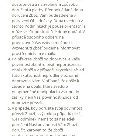
dostupnosti a na zvoleném způsobu
doručení a platby. Předpokládaná doba
doručení Zboží Vám bude sdělena v
potvrzení Objednávky. Doba uvedená v
těchto Podmínkách je pouze orientační a
může se lišit od skutečné doby dodání. V
případě osobního odběru na
provozovně Vás vždy o možnosti
vyzvednutí Zboží budeme informovat
prostřednictvím e-mailu.
Po převzetí Zboží od dopravce je Vaše
povinnost zkontrolovat neporušenost
obalu Zboží a v případě jakýchkoli závad
tuto skutečnost neprodleně oznámit
dopravci a Nám. V případě, že došlo k
závadě na obalu, která svědčí o
neoprávněné manipulaci a vstupu do
zásilky, není Vaší povinností Zboží od
dopravce převzít.
V případě, kdy porušíte svoji povinnost
převzít Zboží, s výjimkou případů dle čl.
6.4 Podmínek, nemá to za následek
porušení Naší povinnosti Vám Zboží
doručit. Zároveň to, že Zboží
nepřevezmete, není odstoupení od