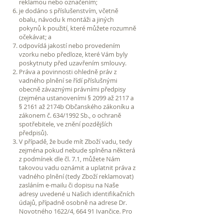
reklamou nebo označením;
je dodáno s příslušenstvím, včetně
obalu, návodu k montáži a jiných
pokynů k použití, které můžete rozumně
očekávat; a
odpovídá jakostí nebo provedením
vzorku nebo předloze, které Vám byly
poskytnuty před uzavřením smlouvy.
Práva a povinnosti ohledně práv z
vadného plnění se řídí příslušnými
obecně závaznými právními předpisy
(zejména ustanoveními § 2099 až 2117 a
§ 2161 až 2174b Občanského zákoníku a
zákonem č. 634/1992 Sb., o ochraně
spotřebitele, ve znění pozdějších
předpisů).
V případě, že bude mít Zboží vadu, tedy
zejména pokud nebude splněna některá
z podmínek dle čl. 7.1, můžete Nám
takovou vadu oznámit a uplatnit práva z
vadného plnění (tedy Zboží reklamovat)
zasláním e-mailu či dopisu na Naše
adresy uvedené u Našich identifikačních
údajů, případně osobně na adrese Dr.
Novotného 1622/4, 664 91 Ivančice. Pro