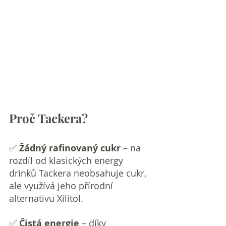
Proč Tackera?
✅ 
Žádný rafinovaný cukr
 – na 
rozdíl od klasických energy 
drinků Tackera neobsahuje cukr, 
ale využívá jeho přírodní 
alternativu Xilitol.
✅ 
Čistá energie
 – díky 