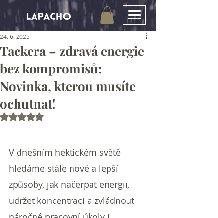
24. 6. 2025
Tackera – zdravá energie
bez kompromisů:
Novinka, kterou musíte
ochutnat!
Hodnoceno NaN z 5 hvězdiček.
V dnešním hektickém světě 
hledáme stále nové a lepší 
způsoby, jak načerpat energii, 
udržet koncentraci a zvládnout 
náročné pracovní úkoly i 