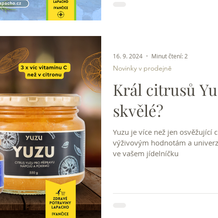
Země.
16. 9. 2024
Minut čtení: 2
Novinky v prodejně
Král citrusů Yu
skvělé?
Yuzu je více než jen osvěžující
výživovým hodnotám a univerzál
ve vašem jídelníčku