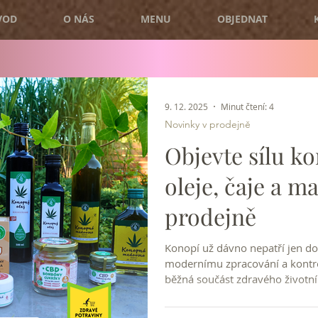
VOD
O NÁS
MENU
OBJEDNAT
9. 12. 2025
Minut čtení: 4
Novinky v prodejně
Objevte sílu k
oleje, čaje a ma
prodejně
Konopí už dávno nepatří jen do 
modernímu zpracování a kontrol
běžná součást zdravého životní
po kosmetiku a sportovní výži
sortimentu zařadili konopné p