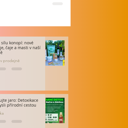
 sílu konopí: nové
e, čaje a masti v naší
ně
 v prodejně
ujte jaro: Detoxikace
ysli přírodní cestou
ka