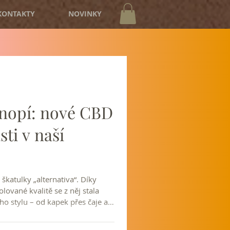
KONTAKTY
NOVINKY
onopí: nové CBD
sti v naší
škatulky „alternativa“. Díky
ované kvalitě se z něj stala
ho stylu – od kapek přes čaje až
vu. Právě proto jsme do našeho
rodukty české značky Zelená