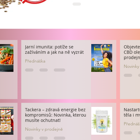
Jarní imunita: potíže se
Objevte
zažíváním a jak na ně vyzrát
CBD olej
prodej
Přednáška
Novinky
Tackera – zdravá energie bez
Nastart
kompromisů: Novinka, kterou
těla i m
musíte ochutnat!
Přednáš
Novinky v prodejně